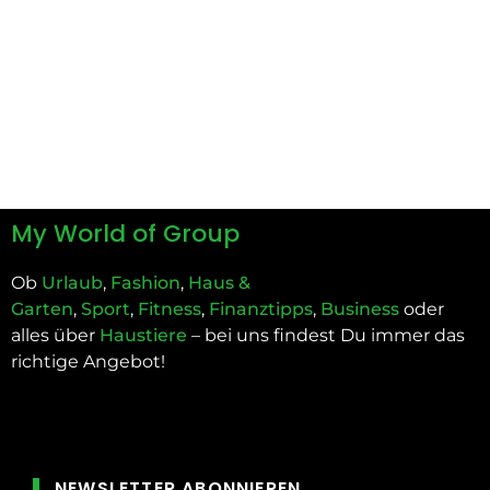
My World of Group
Ob
Urlaub
,
Fashion
,
Haus &
Garten
,
Sport
,
Fitness
,
Finanztipps
,
Business
oder
alles über
Haustiere
– bei uns findest Du immer das
richtige Angebot!
NEWSLETTER ABONNIEREN